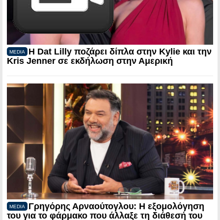
Η Dat Lilly ποζάρει δίπλα στην Kylie και την
MEDIA
Kris Jenner σε εκδήλωση στην Αμερική
Γρηγόρης Αρναούτογλου: Η εξομολόγηση
MEDIA
του για το φάρμακο που άλλαξε τη διάθεσή του