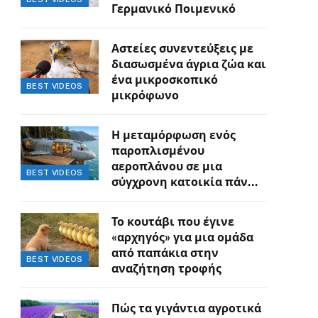
Γερμανικό Ποιμενικό
Αστείες συνεντεύξεις με
διασωσμένα άγρια ζώα και
ένα μικροσκοπικό
BEST VIDEOS
μικρόφωνο
Η μεταμόρφωση ενός
παροπλισμένου
αεροπλάνου σε μια
BEST VIDEOS
σύγχρονη κατοικία πάνω
στον γκρεμό
Το κουτάβι που έγινε
«αρχηγός» για μια ομάδα
από παπάκια στην
BEST VIDEOS
αναζήτηση τροφής
Πώς τα γιγάντια αγροτικά