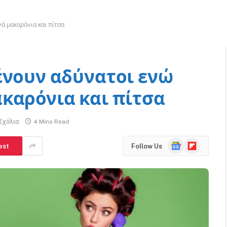
ά μακαρόνια και πίτσα
ένουν αδύνατοι ενώ
καρόνια και πίτσα
Σχόλια
4 Mins Read
Google
Flipboard
est
Follow Us
News