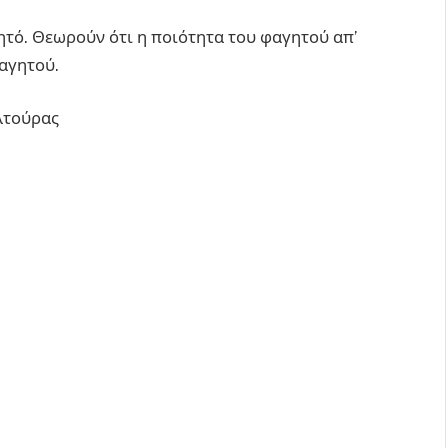
ητό. Θεωρούν ότι η ποιότητα του φαγητού απ’
φαγητού.
υλτούρας