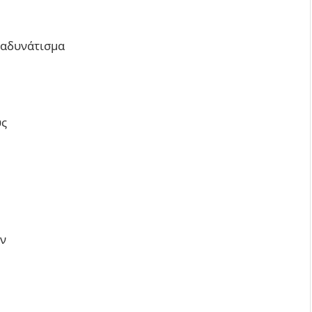
ο αδυνάτισμα
υς
ων