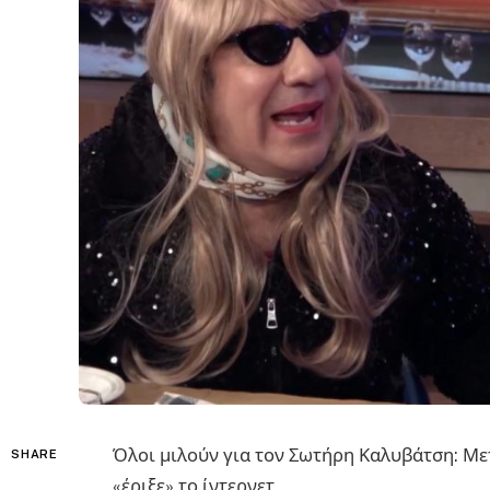
Όλοι μιλούν για τον Σωτήρη Καλυβάτση: Μ
SHARE
«έριξε» το ίντερνετ