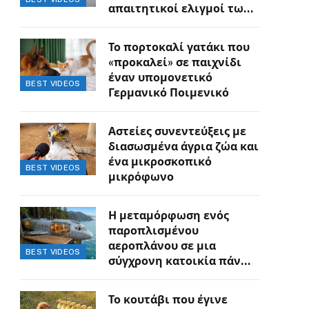
απαιτητικοί ελιγμοί των
οδηγών
Το πορτοκαλί γατάκι που
«προκαλεί» σε παιχνίδι
έναν υπομονετικό
BEST VIDEOS
Γερμανικό Ποιμενικό
Αστείες συνεντεύξεις με
διασωσμένα άγρια ζώα και
ένα μικροσκοπικό
BEST VIDEOS
μικρόφωνο
Η μεταμόρφωση ενός
παροπλισμένου
αεροπλάνου σε μια
BEST VIDEOS
σύγχρονη κατοικία πάνω
στον γκρεμό
Το κουτάβι που έγινε