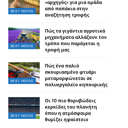
«αρχηγός» για μια ομάδα
από παπάκια στην
BEST VIDEOS
αναζήτηση τροφής
Πώς τα γιγάντια αγροτικά
μηχανήματα αλλάζουν τον
τρόπο που παράγεται η
BEST VIDEOS
τροφή μας
Πώς ένα παλιό
σκουριασμένο φτυάρι
μεταμορφώνεται σε
BEST VIDEOS
πολυεργαλείο κηπουρικής
Οι 10 πιο θορυβώδεις
κερκίδες του πλανήτη
όπου η ατμόσφαιρα
BEST VIDEOS
θυμίζει ηφαίστειο