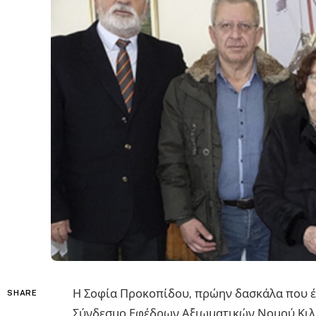
Η Σοφία Προκοπίδου, πρώην δασκάλα που έχ
SHARE
Σύνδεσμο Εφέδρων Αξιωματικών Νομού Κιλκ