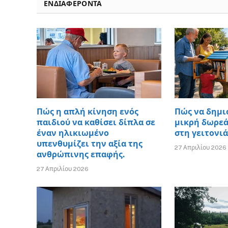
ΕΝΔΙΑΦΈΡΟΝΤΑ
Πώς η απλή κίνηση ενός
Πώς να δημι
παιδιού να καθίσει δίπλα σε
μικρή δωρεά
έναν ηλικιωμένο
στη γειτονιά
υπενθυμίζει την αξία της
27 Απριλίου 2026
ανθρώπινης επαφής.
27 Απριλίου 2026