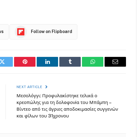
ws
Follow on Flipboard
k
Twitter
Pinterest
LinkedIn
Tumblr
WhatsApp
Email
NEXT ARTICLE
Μεσολόγγι: Προφυλακίστηκε τελικά ο
κρεοπώλης για τη δολoφονiα του Μπάμπη –
Βίντεο από τις άγριες αποδοκιμασίες συγγενών
και φίλων του 31χρονου