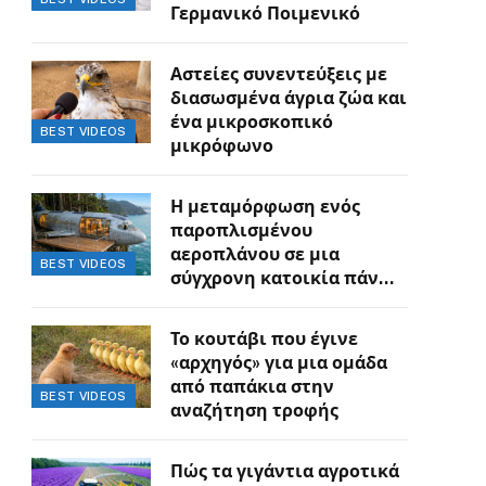
Γερμανικό Ποιμενικό
Αστείες συνεντεύξεις με
διασωσμένα άγρια ζώα και
ένα μικροσκοπικό
BEST VIDEOS
μικρόφωνο
Η μεταμόρφωση ενός
παροπλισμένου
αεροπλάνου σε μια
BEST VIDEOS
σύγχρονη κατοικία πάνω
στον γκρεμό
Το κουτάβι που έγινε
«αρχηγός» για μια ομάδα
από παπάκια στην
BEST VIDEOS
αναζήτηση τροφής
Πώς τα γιγάντια αγροτικά