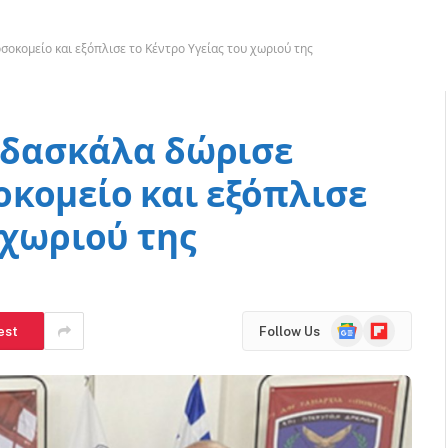
σοκομείο και εξόπλισε το Κέντρο Υγείας του χωριού της
ς δασκάλα δώρισε
κομείο και εξόπλισε
 χωριού της
Google
Flipboard
est
Follow Us
News