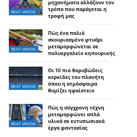
μηχανήματα αλλάζουν τον
τρόπο που παράγεται η
BEST VIDEOS
τροφή μας
Πώς ένα παλιό
σκουριασμένο φτυάρι
μεταμορφώνεται σε
BEST VIDEOS
πολυεργαλείο κηπουρικής
Οι 10 πιο θορυβώδεις
κερκίδες του πλανήτη
όπου η ατμόσφαιρα
BEST VIDEOS
θυμίζει ηφαίστειο
Πώς η σύγχρονη τέχνη
μεταμορφώνει απλά
υλικά σε εντυπωσιακά
BEST VIDEOS
έργα φαντασίας