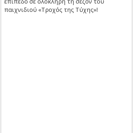
επίπεδο σε ολόκληρη τη σεζόν του
παιχνιδιού «Τροχός της Τύχης»!