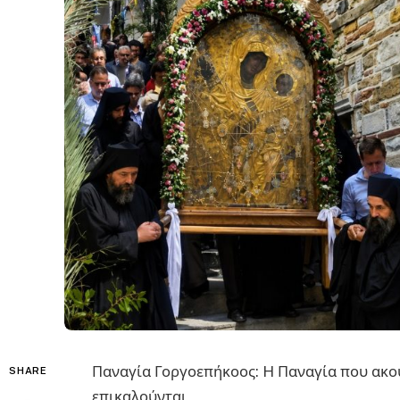
Παναγία Γοργοεπήκοος: H Παναγία που ακού
SHARE
επικαλούνται