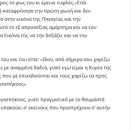
ος το φως του κι έμεινε τυφλός.»Ετσι
ή καταφρόνησε την πρώτη φωνή και δεν
 στην εικόνα της Παναγίας και την
τό το εξ απροσεξίας αμάρτημα και να του
α Εικόνα της να την δοξάζει και να την
του και του είπε: «Ιδού, από σήμερα σου χαρίζω
ς με αναμμένα δαδιά, γιατί εγώ είμαι η Κυρία της
 που με επικαλούνται και τους χαρίζω τα προς
ργοεπήκοος».
ργοεπήκοος, γιατί πραγματικά με τα θαυμαστά
 υπακούει σ’ εκείνους που προστρέχουν σ’ αυτήν