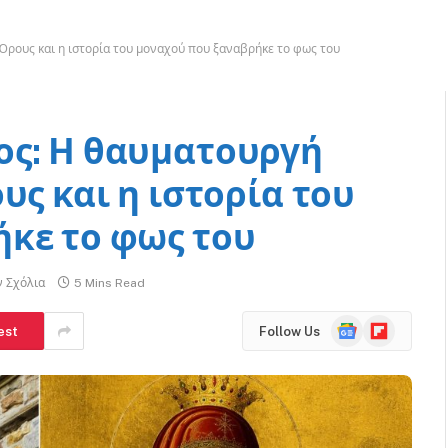
Όρους και η ιστορία του μοναχού που ξαναβρήκε το φως του
ος: Η θαυματουργή
υς και η ιστορία του
κε το φως του
ν Σχόλια
5 Mins Read
Google
Flipboard
est
Follow Us
News