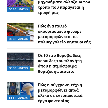
μηχανήματα αλλάζουν τον
τρόπο που παράγεται η
BEST VIDEOS
τροφή μας
Πώς ένα παλιό
σκουριασμένο φτυάρι
μεταμορφώνεται σε
BEST VIDEOS
πολυεργαλείο κηπουρικής
Οι 10 πιο θορυβώδεις
κερκίδες του πλανήτη
όπου η ατμόσφαιρα
BEST VIDEOS
θυμίζει ηφαίστειο
Πώς η σύγχρονη τέχνη
μεταμορφώνει απλά
υλικά σε εντυπωσιακά
BEST VIDEOS
έργα φαντασίας