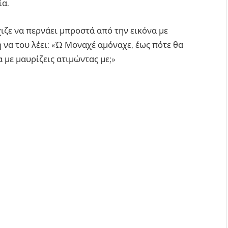
ία.
χιζε να περνάει μπροστά από την εικόνα με
 να του λέει: «Ώ Μοναχέ αμόναχε, έως πότε θα
α με μαυρίζεις ατιμώντας με;»