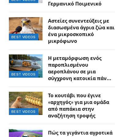
Γερμανικό Ποιμενικό
Αστείες συνεντεύξεις με
διασωσμένα άγρια ζώα και
ένα μικροσκοπικό
BEST VIDEOS
μικρόφωνο
Η μεταμόρφωση ενός
παροπλισμένου
αεροπλάνου σε μια
BEST VIDEOS
σύγχρονη κατοικία πάνω
στον γκρεμό
Το κουτάβι που έγινε
«αρχηγός» για μια ομάδα
από παπάκια στην
BEST VIDEOS
αναζήτηση τροφής
Πώς τα γιγάντια αγροτικά