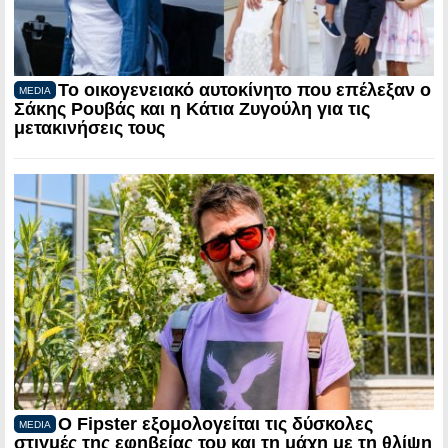
Το οικογενειακό αυτοκίνητο που επέλεξαν ο
MEDIA
Σάκης Ρουβάς και η Κάτια Ζυγούλη για τις
μετακινήσεις τους
Ο Fipster εξομολογείται τις δύσκολες
MEDIA
στιγμές της εφηβείας του και τη μάχη με τη θλίψη