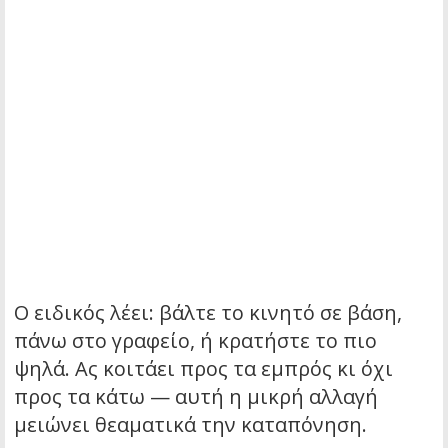
Ο ειδικός λέει: βάλτε το κινητό σε βάση,
πάνω στο γραφείο, ή κρατήστε το πιο
ψηλά. Ας κοιτάει προς τα εμπρός κι όχι
προς τα κάτω — αυτή η μικρή αλλαγή
μειώνει θεαματικά την καταπόνηση.