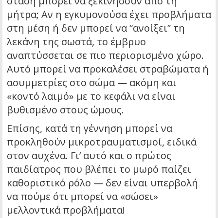
στάση μπορεί να ξεκινήσουν από τη
μήτρα; Αν η εγκυμονούσα έχει προβλήματα
στη μέση ή δεν μπορεί να “ανοίξει” τη
λεκάνη της σωστά, το έμβρυο
αναπτύσσεται σε πιο περιορισμένο χώρο.
Αυτό μπορεί να προκαλέσει στραβώματα ή
ασυμμετρίες στο σώμα — ακόμη και
«κοντό λαιμό» με το κεφάλι να είναι
βυθισμένο στους ώμους.
Επίσης, κατά τη γέννηση μπορεί να
προκληθούν μικροτραυματισμοί, ειδικά
στον αυχένα. Γι’ αυτό και ο πρώτος
παιδίατρος που βλέπει το μωρό παίζει
καθοριστικό ρόλο — δεν είναι υπερβολή
να πούμε ότι μπορεί να «σώσει»
μελλοντικά προβλήματα!