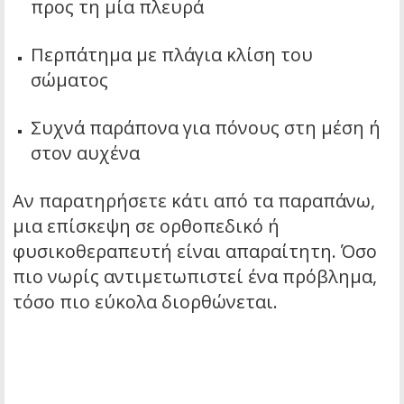
προς τη μία πλευρά
Περπάτημα με πλάγια κλίση του
σώματος
Συχνά παράπονα για πόνους στη μέση ή
στον αυχένα
Αν παρατηρήσετε κάτι από τα παραπάνω,
μια επίσκεψη σε ορθοπεδικό ή
φυσικοθεραπευτή είναι απαραίτητη. Όσο
πιο νωρίς αντιμετωπιστεί ένα πρόβλημα,
τόσο πιο εύκολα διορθώνεται.