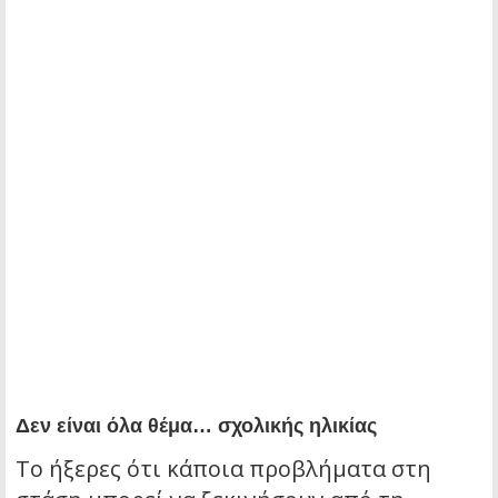
Δεν είναι όλα θέμα… σχολικής ηλικίας
Το ήξερες ότι κάποια προβλήματα στη