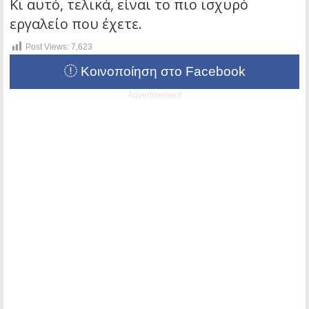
Κι αυτό, τελικά, είναι το πιο ισχυρό
εργαλείο που έχετε.
Post Views:
7,623
Κοινοποίηση στο Facebook
Advertisement