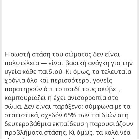
Η σωστή στάση του σώματος δεν είναι
πολυτέλεια — είναι βασική ανάγκη για την
υγεία κάθε παιδιού. Κι όμως, τα τελευταία
χρόνια όλο και περισσότεροι γονείς
παρατηρούν ότι το παιδί τους σκύβει,
καμπουριάζει ή έχει ανισορροπία στο
σώμα. Δεν είναι παράξενο: σύμφωνα με τα
στατιστικά, σχεδόν 65% των παιδιών στη
δευτεροβάθμια εκπαίδευση παρουσιάζουν
προβλήματα στάσης. Κι όμως, τα καλά νέα