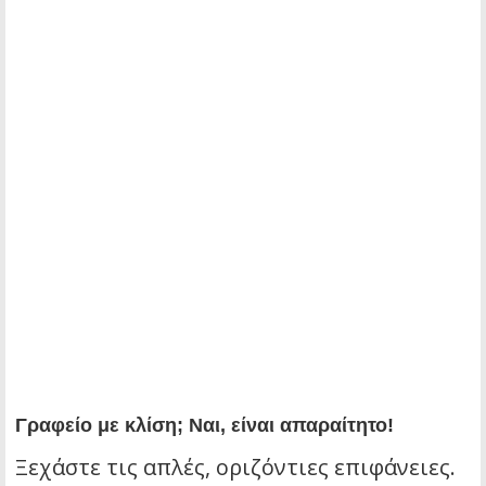
Γραφείο με κλίση; Ναι, είναι απαραίτητο!
Ξεχάστε τις απλές, οριζόντιες επιφάνειες.