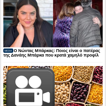
Ο Νώντας Μπάρκας: Ποιος είναι ο πατέρας
MEDIA
της Δανάης Μπάρκα που κρατά χαμηλό προφίλ