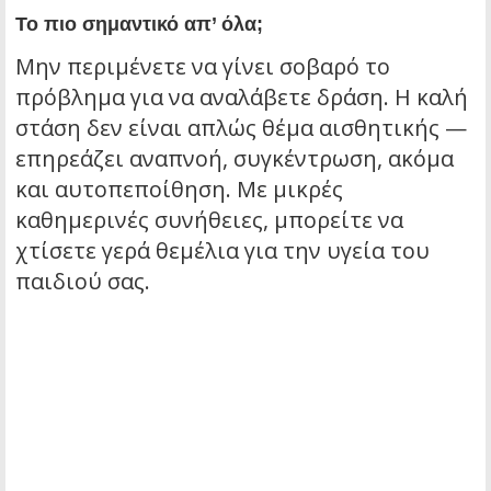
Το πιο σημαντικό απ’ όλα;
Μην περιμένετε να γίνει σοβαρό το
πρόβλημα για να αναλάβετε δράση. Η καλή
στάση δεν είναι απλώς θέμα αισθητικής —
επηρεάζει αναπνοή, συγκέντρωση, ακόμα
και αυτοπεποίθηση. Με μικρές
καθημερινές συνήθειες, μπορείτε να
χτίσετε γερά θεμέλια για την υγεία του
παιδιού σας.