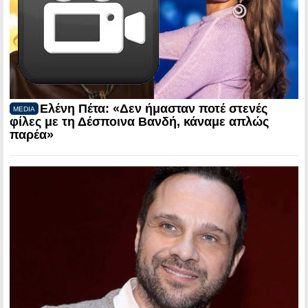
Ελένη Πέτα: «Δεν ήμασταν ποτέ στενές
MEDIA
φίλες με τη Δέσποινα Βανδή, κάναμε απλώς
παρέα»