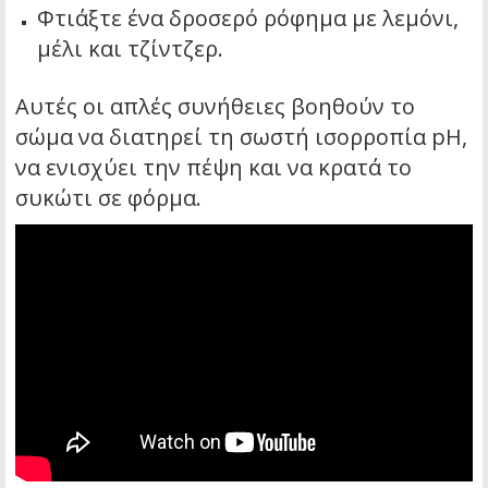
Φτιάξτε ένα δροσερό ρόφημα με λεμόνι,
μέλι και τζίντζερ.
Αυτές οι απλές συνήθειες βοηθούν το
σώμα να διατηρεί τη σωστή ισορροπία pH,
να ενισχύει την πέψη και να κρατά το
συκώτι σε φόρμα.