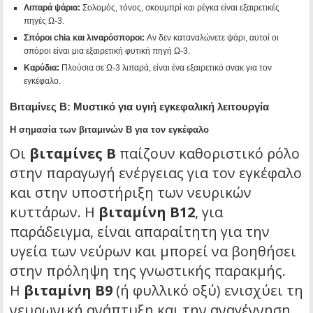
Λιπαρά ψάρια:
Σολομός, τόνος, σκουμπρί και ρέγκα είναι εξαιρετικές
πηγές Ω-3.
Σπόροι chia και λιναρόσποροι:
Αν δεν καταναλώνετε ψάρι, αυτοί οι
σπόροι είναι μια εξαιρετική φυτική πηγή Ω-3.
Καρύδια:
Πλούσια σε Ω-3 λιπαρά, είναι ένα εξαιρετικό σνακ για τον
εγκέφαλο.
Βιταμίνες Β: Μυστικό για υγιή εγκεφαλική λειτουργία
Η σημασία των βιταμινών Β για τον εγκέφαλο
Οι
βιταμίνες Β
παίζουν καθοριστικό ρόλο
στην παραγωγή ενέργειας για τον εγκέφαλο
και στην υποστήριξη των νευρικών
κυττάρων. Η
βιταμίνη Β12
, για
παράδειγμα, είναι απαραίτητη για την
υγεία των νεύρων και μπορεί να βοηθήσει
στην πρόληψη της γνωστικής παρακμής.
Η
βιταμίνη Β9
(ή φυλλικό οξύ) ενισχύει τη
νευρωνική ανάπτυξη και την αναγέννηση,