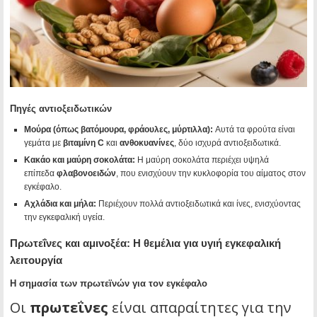
Πηγές αντιοξειδωτικών
Μούρα (όπως βατόμουρα, φράουλες, μύρτιλλα):
Αυτά τα φρούτα είναι
γεμάτα με
βιταμίνη C
και
ανθοκυανίνες
, δύο ισχυρά αντιοξειδωτικά.
Κακάο και μαύρη σοκολάτα:
Η μαύρη σοκολάτα περιέχει υψηλά
επίπεδα
φλαβονοειδών
, που ενισχύουν την κυκλοφορία του αίματος στον
εγκέφαλο.
Αχλάδια και μήλα:
Περιέχουν πολλά αντιοξειδωτικά και ίνες, ενισχύοντας
την εγκεφαλική υγεία.
Πρωτεΐνες και αμινοξέα: Η θεμέλια για υγιή εγκεφαλική
λειτουργία
Η σημασία των πρωτεϊνών για τον εγκέφαλο
Οι
πρωτεΐνες
είναι απαραίτητες για την