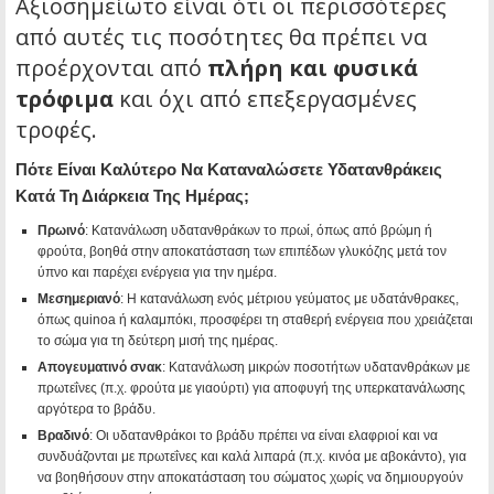
Αξιοσημείωτο είναι ότι οι περισσότερες
από αυτές τις ποσότητες θα πρέπει να
προέρχονται από
πλήρη και φυσικά
τρόφιμα
και όχι από επεξεργασμένες
τροφές.
Πότε Είναι Καλύτερο Να Καταναλώσετε Υδατανθράκεις
Κατά Τη Διάρκεια Της Ημέρας;
Πρωινό
: Κατανάλωση υδατανθράκων το πρωί, όπως από βρώμη ή
φρούτα, βοηθά στην αποκατάσταση των επιπέδων γλυκόζης μετά τον
ύπνο και παρέχει ενέργεια για την ημέρα.
Μεσημεριανό
: Η κατανάλωση ενός μέτριου γεύματος με υδατάνθρακες,
όπως quinoa ή καλαμπόκι, προσφέρει τη σταθερή ενέργεια που χρειάζεται
το σώμα για τη δεύτερη μισή της ημέρας.
Απογευματινό σνακ
: Κατανάλωση μικρών ποσοτήτων υδατανθράκων με
πρωτεΐνες (π.χ. φρούτα με γιαούρτι) για αποφυγή της υπερκατανάλωσης
αργότερα το βράδυ.
Βραδινό
: Οι υδατανθράκοι το βράδυ πρέπει να είναι ελαφριοί και να
συνδυάζονται με πρωτεΐνες και καλά λιπαρά (π.χ. κινόα με αβοκάντο), για
να βοηθήσουν στην αποκατάσταση του σώματος χωρίς να δημιουργούν