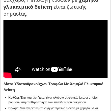
γλυκαιμικό δείκτη
είναι ζωτικής
σημασίας.
Λίστα Υδατανθρακούχων Τροφών Με Χαμηλό Γλυκαιμικό
Δείκτη
Κριθάρι
: Έχει χαμηλό ΓΔ και είναι πλούσιο σε φυτικές ίνες, οι οποίες
βοηθούν στη σταθεροποίηση των επιπέδων του σακχάρου.
Βρώμη
: Μια εξαιρετική επιλογή για πρωινό ή σνακ, με χαμηλό ΓΔ και