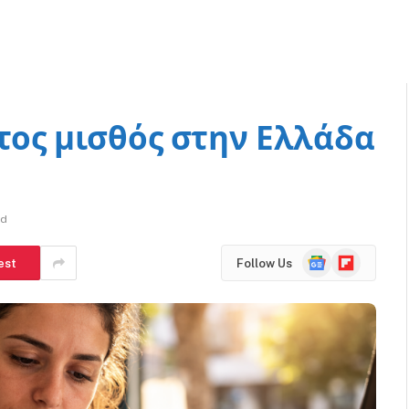
τος μισθός στην Ελλάδα
ad
Google
Flipboard
est
Follow Us
News