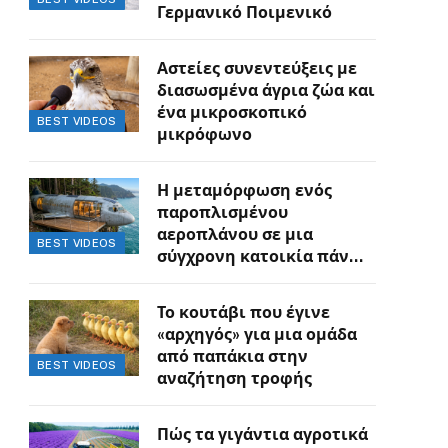
Γερμανικό Ποιμενικό
Αστείες συνεντεύξεις με
διασωσμένα άγρια ζώα και
ένα μικροσκοπικό
BEST VIDEOS
μικρόφωνο
Η μεταμόρφωση ενός
παροπλισμένου
αεροπλάνου σε μια
BEST VIDEOS
σύγχρονη κατοικία πάνω
στον γκρεμό
Το κουτάβι που έγινε
«αρχηγός» για μια ομάδα
από παπάκια στην
BEST VIDEOS
αναζήτηση τροφής
Πώς τα γιγάντια αγροτικά