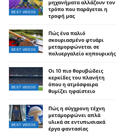
μηχανήματα αλλάζουν τον
τρόπο που παράγεται η
BEST VIDEOS
τροφή μας
Πώς ένα παλιό
σκουριασμένο φτυάρι
μεταμορφώνεται σε
BEST VIDEOS
πολυεργαλείο κηπουρικής
Οι 10 πιο θορυβώδεις
κερκίδες του πλανήτη
όπου η ατμόσφαιρα
BEST VIDEOS
θυμίζει ηφαίστειο
Πώς η σύγχρονη τέχνη
μεταμορφώνει απλά
υλικά σε εντυπωσιακά
BEST VIDEOS
έργα φαντασίας