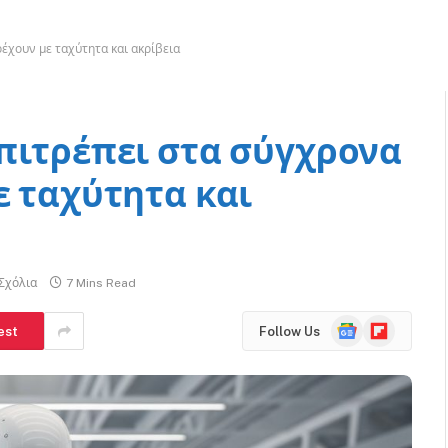
έχουν με ταχύτητα και ακρίβεια
πιτρέπει στα σύγχρονα
ε ταχύτητα και
Σχόλια
7 Mins Read
Google
Flipboard
est
Follow Us
News