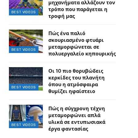
μηχανήματα αλλάζουν τον
τρόπο που παράγεται η
BEST VIDEOS
τροφή μας
Πώς ένα παλιό
σκουριασμένο φτυάρι
μεταμορφώνεται σε
BEST VIDEOS
πολυεργαλείο κηπουρικής
Οι 10 πιο θορυβώδεις
κερκίδες του πλανήτη
όπου η ατμόσφαιρα
BEST VIDEOS
θυμίζει ηφαίστειο
Πώς η σύγχρονη τέχνη
μεταμορφώνει απλά
υλικά σε εντυπωσιακά
BEST VIDEOS
έργα φαντασίας