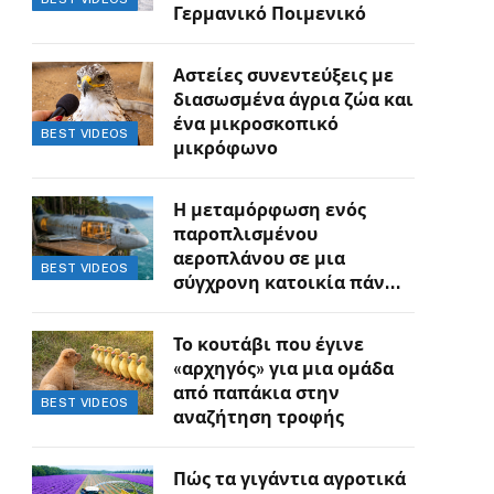
Γερμανικό Ποιμενικό
Αστείες συνεντεύξεις με
διασωσμένα άγρια ζώα και
ένα μικροσκοπικό
BEST VIDEOS
μικρόφωνο
Η μεταμόρφωση ενός
παροπλισμένου
αεροπλάνου σε μια
BEST VIDEOS
σύγχρονη κατοικία πάνω
στον γκρεμό
Το κουτάβι που έγινε
«αρχηγός» για μια ομάδα
από παπάκια στην
BEST VIDEOS
αναζήτηση τροφής
Πώς τα γιγάντια αγροτικά