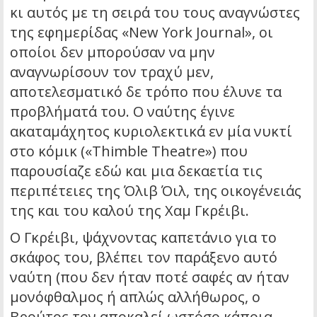
κι αυτός με τη σειρά του τους αναγνώστες
της εφημερίδας «New York Journal», οι
οποίοι δεν μπορούσαν να μην
αναγνωρίσουν τον τραχύ μεν,
αποτελεσματικό δε τρόπο που έλυνε τα
προβλήματά του. Ο ναύτης έγινε
ακαταμάχητος κυριολεκτικά εν μία νυκτί
στο κόμικ («Thimble Theatre») που
παρουσίαζε εδώ και μια δεκαετία τις
περιπέτειες της Όλιβ Όιλ, της οικογένειάς
της και του καλού της Χαμ Γκρέιβι.
Ο Γκρέιβι, ψάχνοντας καπετάνιο για το
σκάφος του, βλέπει τον παράξενο αυτό
ναύτη (που δεν ήταν ποτέ σαφές αν ήταν
μονόφθαλμος ή απλώς αλλήθωρος, ο
Βρούτος τον αποκαλεί ωστόσο κάποια