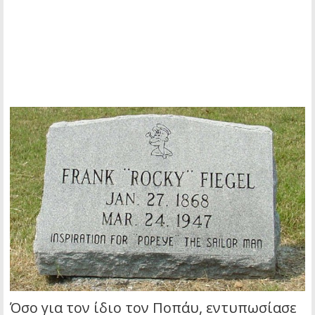
Όσο για τον ίδιο τον Ποπάυ, εντυπωσίασε