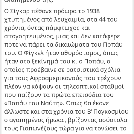
Ο Σίγκαρ πέθανε πρόωρα το 1938
χτυπημένος από λευχαιμία, στα 44 του
χρόνια, όντας πάμφτωχος και
απογοητευμένος, μιας και δεν κατάφερε
ποτέ να πάρει τα δικαιώματα του Ποπάυ
του. Ο Φίγκελ ήταν αθυρόστομος, όπως
ήταν στο ξεκίνημά του κι ο Ποπάυ, ο
οποίος προέβαινε σε ρατσιστικά σχόλια
για τους Αφροαμερικανούς που τρέχουν
πλέον να κόψουν οι τηλεοπτικοί σταθμοί
που παίζουν τα πρώτα επεισόδια του
«Ποπάυ του Ναύτη». Όπως θα έκανε
άλλωστε και στα χρόνια του Β’ Παγκοσμίου
ο αγαπημένος ήρωας, βρίζοντας ασύστολα
τους Γιαπωνέζους τώρα για να τονώσει το