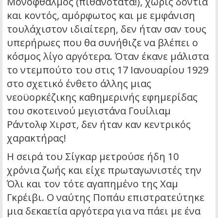
Μονόφθαλμος (πιθανότατα!), χωρίς δόντια
και κοντός, αμόρφωτος και με εμφάνιση
τουλάχιστον ιδιαίτερη, δεν ήταν σαν τους
υπερήρωες που θα συνήθιζε να βλέπει ο
κόσμος λίγο αργότερα. Όταν έκανε μάλιστα
το ντεμπούτο του στις 17 Ιανουαρίου 1929
στο σχετικό ένθετο άλλης μιας
νεοϋορκέζικης καθημερινής εφημερίδας
του σκοτεινού μεγιστάνα Γουίλιαμ
Ράντολφ Χιρστ, δεν ήταν καν κεντρικός
χαρακτήρας!
Η σειρά του Σίγκαρ μετρούσε ήδη 10
χρόνια ζωής και είχε πρωταγωνιστές την
Όλι και τον τότε αγαπημένο της Χαμ
Γκρέιβι. Ο ναύτης Ποπάυ επιστρατεύτηκε
μια δεκαετία αργότερα για να πάει με ένα