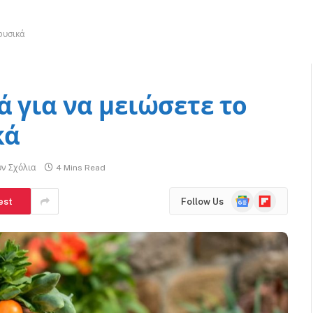
φυσικά
 για να μειώσετε το
κά
ν Σχόλια
4 Mins Read
Google
Flipboard
est
Follow Us
News