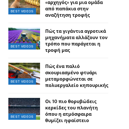
«αρχηγός» για μια ομάδα
από παπάκια στην
BEST VIDEOS
αναζήτηση τροφής
Πώς τα γιγάντια αγροτικά
μηχανήματα αλλάζουν τον
τρόπο που παράγεται η
BEST VIDEOS
τροφή μας
Πώς ένα παλιό
σκουριασμένο φτυάρι
μεταμορφώνεται σε
BEST VIDEOS
πολυεργαλείο κηπουρικής
Οι 10 πιο θορυβώδεις
κερκίδες του πλανήτη
όπου η ατμόσφαιρα
BEST VIDEOS
θυμίζει ηφαίστειο