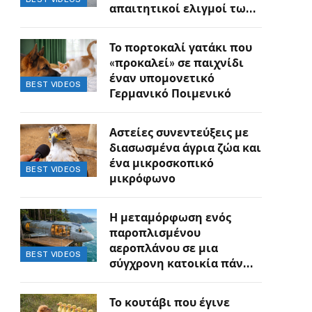
απαιτητικοί ελιγμοί των
οδηγών
Το πορτοκαλί γατάκι που
«προκαλεί» σε παιχνίδι
έναν υπομονετικό
BEST VIDEOS
Γερμανικό Ποιμενικό
Αστείες συνεντεύξεις με
διασωσμένα άγρια ζώα και
ένα μικροσκοπικό
BEST VIDEOS
μικρόφωνο
Η μεταμόρφωση ενός
παροπλισμένου
αεροπλάνου σε μια
BEST VIDEOS
σύγχρονη κατοικία πάνω
στον γκρεμό
Το κουτάβι που έγινε