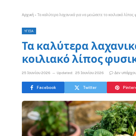
Αρχική
»
Τα καλύτερα λαχανικά για να μειώσετε το κοιλιακό λίπος 
ΥΓΕΙΑ
Τα καλύτερα λαχανικά
κοιλιακό λίπος φυσι
25 Ιουνίου 2026
Updated:
25 Ιουνίου 2026
Δεν υπάρχου
Facebook
Twitter
Pinter