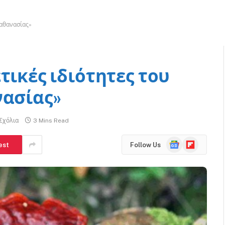
 αθανασίας»
τικές ιδιότητες του
νασίας»
Σχόλια
3 Mins Read
Google
Flipboard
est
Follow Us
News