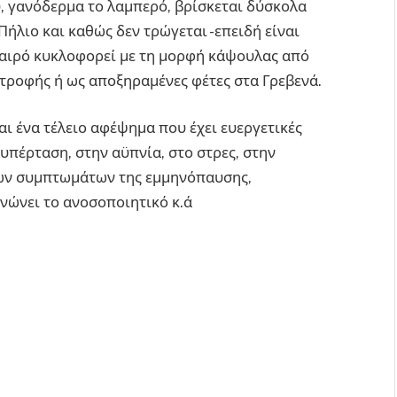
ύ, γανόδερμα το λαμπερό, βρίσκεται δύσκολα
Πήλιο και καθώς δεν τρώγεται -επειδή είναι
 καιρό κυκλοφορεί με τη μορφή κάψουλας από
τροφής ή ως αποξηραμένες φέτες στα Γρεβενά.
αι ένα τέλειο αφέψημα που έχει ευεργετικές
υπέρταση, στην αϋπνία, στο στρες, στην
των συμπτωμάτων της εμμηνόπαυσης,
νώνει το ανοσοποιητικό κ.ά