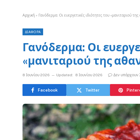
Αρχική
»
Γανόδερμα: Οι ευεργετικές ιδιότητες του «μανιταριού της
ΔΙΑΦΟΡΑ
Γανόδερμα: Οι ευεργε
«μανιταριού της αθα
8 Ιουνίου 2026
Updated:
8 Ιουνίου 2026
Δεν υπάρχουν 
Facebook
Twitter
Pinter