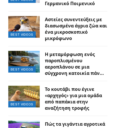
Γερμανικό Ποιμενικό
Αστείες συνεντεύξεις με
διασωσμένα άγρια ζώα και
ένα μικροσκοπικό
BEST VIDEOS
μικρόφωνο
Η μεταμόρφωση ενός
παροπλισμένου
αεροπλάνου σε μια
BEST VIDEOS
σύγχρονη κατοικία πάνω
στον γκρεμό
Το κουτάβι που έγινε
«αρχηγός» για μια ομάδα
από παπάκια στην
BEST VIDEOS
αναζήτηση τροφής
Πώς τα γιγάντια αγροτικά