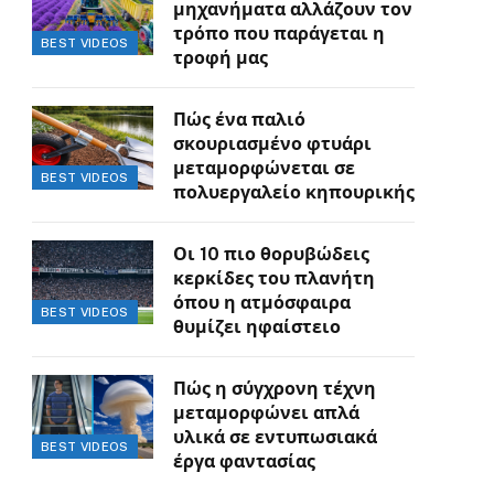
μηχανήματα αλλάζουν τον
τρόπο που παράγεται η
BEST VIDEOS
τροφή μας
Πώς ένα παλιό
σκουριασμένο φτυάρι
μεταμορφώνεται σε
BEST VIDEOS
πολυεργαλείο κηπουρικής
Οι 10 πιο θορυβώδεις
κερκίδες του πλανήτη
όπου η ατμόσφαιρα
BEST VIDEOS
θυμίζει ηφαίστειο
Πώς η σύγχρονη τέχνη
μεταμορφώνει απλά
υλικά σε εντυπωσιακά
BEST VIDEOS
έργα φαντασίας