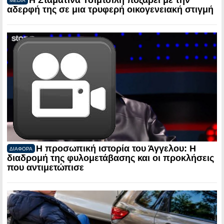
Η Σταματίνα Τσιμτσιλή ποζάρει με την
MEDIA
αδερφή της σε μια τρυφερή οικογενειακή στιγμή
Η προσωπική ιστορία του Άγγελου: Η
ΔΙΑΦΟΡΑ
διαδρομή της φυλομετάβασης και οι προκλήσεις
που αντιμετώπισε