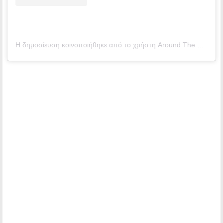
Η δημοσίευση κοινοποιήθηκε από το χρήστη Around The World at 80 (@aroundtheworldat80)