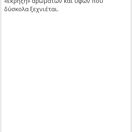
«έκρηξη» αρωμάτων και υφών που
δύσκολα ξεχνιέται.