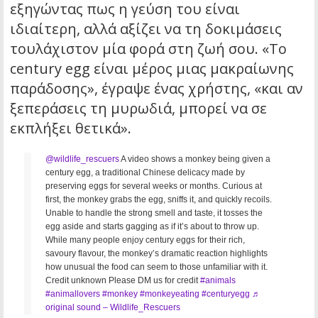
εξηγώντας πως η γεύση του είναι
ιδιαίτερη, αλλά αξίζει να τη δοκιμάσεις
τουλάχιστον μία φορά στη ζωή σου. «Το
century egg είναι μέρος μιας μακραίωνης
παράδοσης», έγραψε ένας χρήστης, «και αν
ξεπεράσεις τη μυρωδιά, μπορεί να σε
εκπλήξει θετικά».
@wildlife_rescuers
A video shows a monkey being given a
century egg, a traditional Chinese delicacy made by
preserving eggs for several weeks or months. Curious at
first, the monkey grabs the egg, sniffs it, and quickly recoils.
Unable to handle the strong smell and taste, it tosses the
egg aside and starts gagging as if it’s about to throw up.
While many people enjoy century eggs for their rich,
savoury flavour, the monkey’s dramatic reaction highlights
how unusual the food can seem to those unfamiliar with it.
Credit unknown Please DM us for credit
#animals
#animallovers
#monkey
#monkeyeating
#centuryegg
♬
original sound – Wildlife_Rescuers