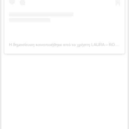
Η δημοσίευση κοινοποιήθηκε από το χρήστη LAURA – ROSS – JOSH – NOAH (@sailinghollyblue)