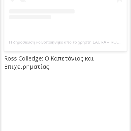
Η δημοσίευση κοινοποιήθηκε από το χρήστη LAURA – ROSS – JOSH – NOAH (@sailinghollyblue)
Ross Colledge: Ο Καπετάνιος και
Επιχειρηματίας