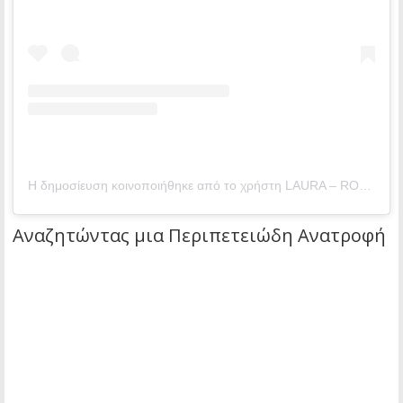
Η δημοσίευση κοινοποιήθηκε από το χρήστη LAURA – ROSS – JOSH – NOAH (@sailinghollyblue)
Αναζητώντας μια Περιπετειώδη Ανατροφή