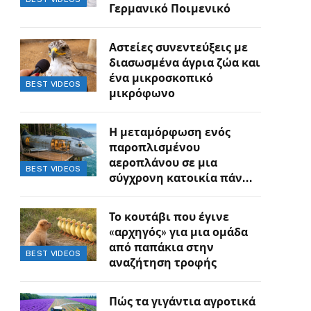
Γερμανικό Ποιμενικό
Αστείες συνεντεύξεις με
διασωσμένα άγρια ζώα και
ένα μικροσκοπικό
BEST VIDEOS
μικρόφωνο
Η μεταμόρφωση ενός
παροπλισμένου
αεροπλάνου σε μια
BEST VIDEOS
σύγχρονη κατοικία πάνω
στον γκρεμό
Το κουτάβι που έγινε
«αρχηγός» για μια ομάδα
από παπάκια στην
BEST VIDEOS
αναζήτηση τροφής
Πώς τα γιγάντια αγροτικά