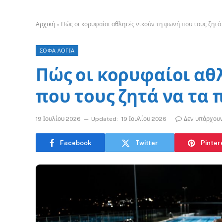
Αρχική
»
Πώς οι κορυφαίοι αθλητές νικούν τη φωνή που τους ζητά
ΣΟΦΑ ΛΟΓΙΑ
Πώς οι κορυφαίοι αθ
που τους ζητά να τα
19 Ιουλίου 2026
Updated:
19 Ιουλίου 2026
Δεν υπάρχου
Facebook
Twitter
Pinter