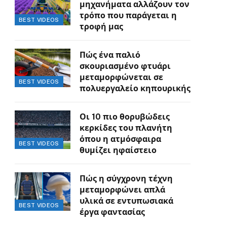
μηχανήματα αλλάζουν τον
τρόπο που παράγεται η
BEST VIDEOS
τροφή μας
Πώς ένα παλιό
σκουριασμένο φτυάρι
μεταμορφώνεται σε
BEST VIDEOS
πολυεργαλείο κηπουρικής
Οι 10 πιο θορυβώδεις
κερκίδες του πλανήτη
όπου η ατμόσφαιρα
BEST VIDEOS
θυμίζει ηφαίστειο
Πώς η σύγχρονη τέχνη
μεταμορφώνει απλά
υλικά σε εντυπωσιακά
BEST VIDEOS
έργα φαντασίας