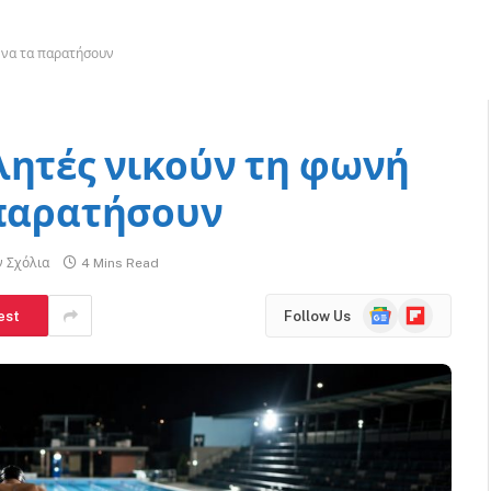
 να τα παρατήσουν
λητές νικούν τη φωνή
 παρατήσουν
ν Σχόλια
4 Mins Read
Google
Flipboard
est
Follow Us
News