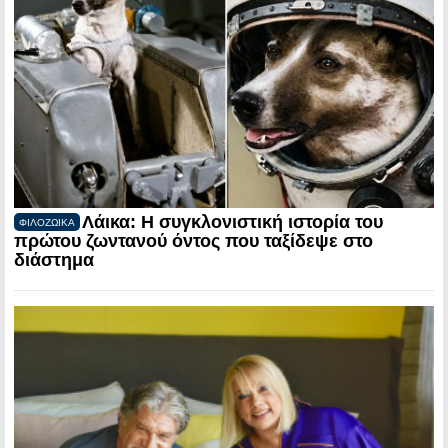
Λάικα: Η συγκλονιστική ιστορία του
ΦΙΛΟΖΩΙΚΑ
πρώτου ζωντανού όντος που ταξίδεψε στο
διάστημα