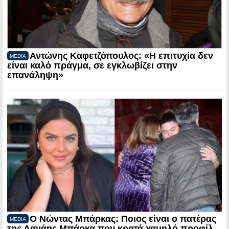
Αντώνης Καφετζόπουλος: «Η επιτυχία δεν
MEDIA
είναι καλό πράγμα, σε εγκλωβίζει στην
επανάληψη»
Ο Νώντας Μπάρκας: Ποιος είναι ο πατέρας
MEDIA
της Δανάης Μπάρκα που κρατά χαμηλό προφίλ