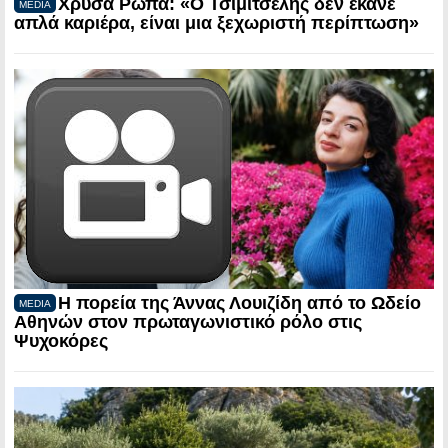
Χρύσα Ρώπα: «Ο Τσιμιτσέλης δεν έκανε
MEDIA
απλά καριέρα, είναι μια ξεχωριστή περίπτωση»
Η πορεία της Άννας Λουιζίδη από το Ωδείο
MEDIA
Αθηνών στον πρωταγωνιστικό ρόλο στις
Ψυχοκόρες