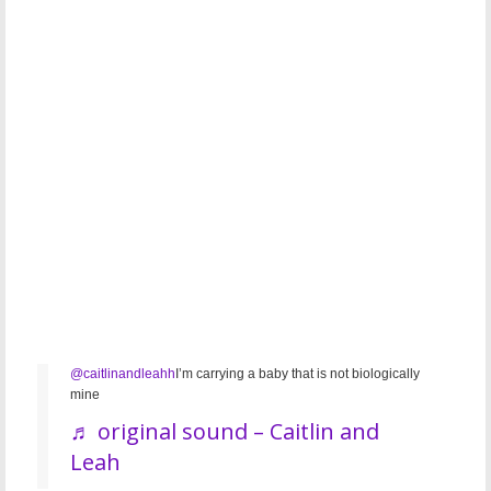
@caitlinandleahh
I’m carrying a baby that is not biologically
mine
♬ original sound – Caitlin and
Leah