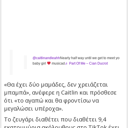
@caitlinandleahh
Nearly half way until we get to meet you
baby girl
musicad
♬ Part Of Me – Cian Ducrot
«Θα έχει δύο μαμάδες, δεν χρειάζεται
μπαμπά», ανέφερε η Caitlin και πρόσθεσε
ότι «το αγαπώ και θα φροντίσω να
μεγαλώσει υπέροχα».
Το ζευγάρι διαθέτει που διαθέτει 9,4
εκατομμύρια ακόλουθους στο TikTok έχει