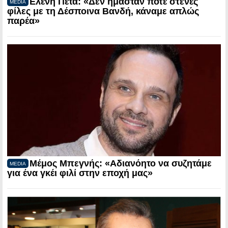
Ελένη Πέτα: «Δεν ήμασταν ποτέ στενές
MEDIA
φίλες με τη Δέσποινα Βανδή, κάναμε απλώς
παρέα»
Μέμος Μπεγνής: «Αδιανόητο να συζητάμε
MEDIA
για ένα γκέι φιλί στην εποχή μας»