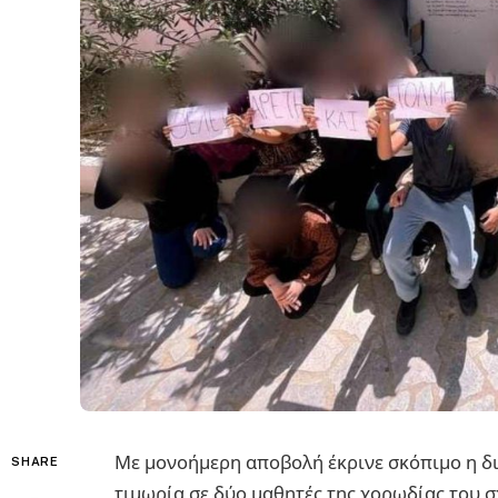
Με μονοήμερη αποβολή έκρινε σκόπιμο η δι
SHARE
τιμωρία σε δύο μαθητές της χορωδίας του 