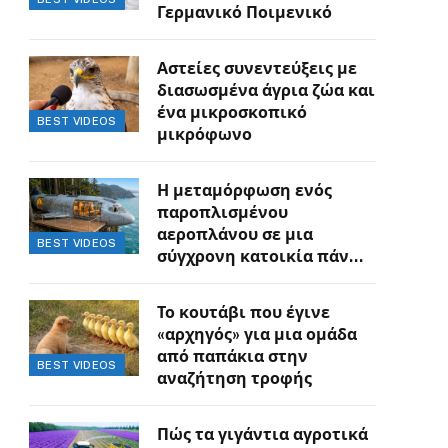
Γερμανικό Ποιμενικό
Αστείες συνεντεύξεις με
διασωσμένα άγρια ζώα και
ένα μικροσκοπικό
BEST VIDEOS
μικρόφωνο
Η μεταμόρφωση ενός
παροπλισμένου
αεροπλάνου σε μια
BEST VIDEOS
σύγχρονη κατοικία πάνω
στον γκρεμό
Το κουτάβι που έγινε
«αρχηγός» για μια ομάδα
από παπάκια στην
BEST VIDEOS
αναζήτηση τροφής
Πώς τα γιγάντια αγροτικά