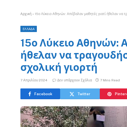
Αρχική
»
15ο Λύκειο Αθηνών: Απέβαλαν μαθητές γιατί ήθελαν να τ
ΕΛΛΑΔΑ
15ο Λύκειο Αθηνών: 
ήθελαν να τραγουδήσ
σχολική γιορτή
7 Απριλίου 2024
Δεν υπάρχουν Σχόλια
7 Mins Read
Facebook
Twitter
Pinter