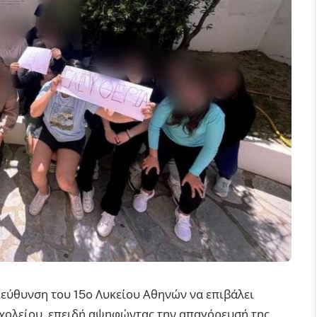
εύθυνση του 15ο Λυκείου Αθηνών να επιβάλει
σχολείου, επειδή αψηφώντας την απαγόρευσή της