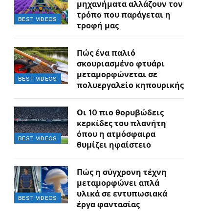
μηχανήματα αλλάζουν τον
τρόπο που παράγεται η
BEST VIDEOS
τροφή μας
Πώς ένα παλιό
σκουριασμένο φτυάρι
μεταμορφώνεται σε
BEST VIDEOS
πολυεργαλείο κηπουρικής
Οι 10 πιο θορυβώδεις
κερκίδες του πλανήτη
όπου η ατμόσφαιρα
BEST VIDEOS
θυμίζει ηφαίστειο
Πώς η σύγχρονη τέχνη
μεταμορφώνει απλά
υλικά σε εντυπωσιακά
BEST VIDEOS
έργα φαντασίας