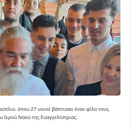
ύπλιο, όπου 27 νονοί βάπτισαν έναν φίλο τους.
ου Ιερού Ναού της Ευαγγελίστριας.