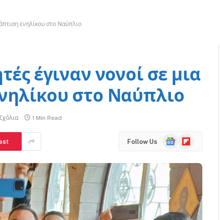
βάπτιση ενηλίκου στο Ναύπλιο
τές έγιναν νονοί σε μια
νηλίκου στο Ναύπλιο
Σχόλια
1 Min Read
Google
Flipboard
est
Follow Us
News