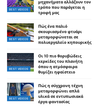
μηχανήματα αλλάζουν τον
τρόπο που παράγεται η
BEST VIDEOS
τροφή μας
Πώς ένα παλιό
σκουριασμένο φτυάρι
μεταμορφώνεται σε
BEST VIDEOS
πολυεργαλείο κηπουρικής
Οι 10 πιο θορυβώδεις
κερκίδες του πλανήτη
όπου η ατμόσφαιρα
BEST VIDEOS
θυμίζει ηφαίστειο
Πώς η σύγχρονη τέχνη
μεταμορφώνει απλά
υλικά σε εντυπωσιακά
BEST VIDEOS
έργα φαντασίας