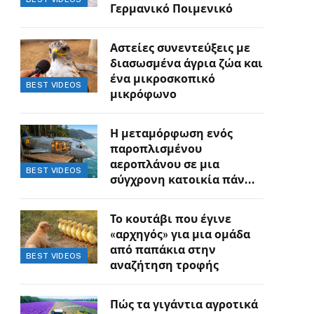
Γερμανικό Ποιμενικό
Αστείες συνεντεύξεις με
διασωσμένα άγρια ζώα και
ένα μικροσκοπικό
BEST VIDEOS
μικρόφωνο
Η μεταμόρφωση ενός
παροπλισμένου
αεροπλάνου σε μια
BEST VIDEOS
σύγχρονη κατοικία πάνω
στον γκρεμό
Το κουτάβι που έγινε
«αρχηγός» για μια ομάδα
από παπάκια στην
BEST VIDEOS
αναζήτηση τροφής
Πώς τα γιγάντια αγροτικά