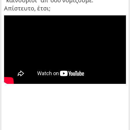
“καινούριοι” απ’ όσο νομίζουμε.
Απίστευτο, έτσι;