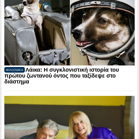
Λάικα: Η συγκλονιστική ιστορία του
ΦΙΛΟΖΩΙΚΑ
πρώτου ζωντανού όντος που ταξίδεψε στο
διάστημα