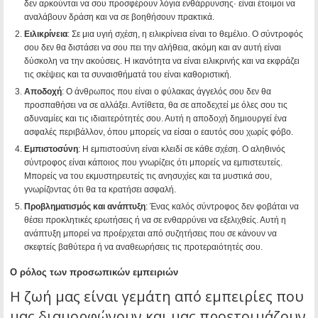
δεν αρκούνται να σου προσφέρουν λόγια ενθάρρυνσης· είναι έτοιμοι να
αναλάβουν δράση και να σε βοηθήσουν πρακτικά.
Ειλικρίνεια
: Σε μια υγιή σχέση, η ειλικρίνεια είναι το θεμέλιο. Ο σύντροφός
σου δεν θα διστάσει να σου πει την αλήθεια, ακόμη και αν αυτή είναι
δύσκολη να την ακούσεις. Η ικανότητα να είναι ειλικρινής και να εκφράζει
τις σκέψεις και τα συναισθήματά του είναι καθοριστική.
Αποδοχή
: Ο άνθρωπος που είναι ο φύλακας άγγελός σου δεν θα
προσπαθήσει να σε αλλάξει. Αντίθετα, θα σε αποδεχτεί με όλες σου τις
αδυναμίες και τις ιδιαιτερότητές σου. Αυτή η αποδοχή δημιουργεί ένα
ασφαλές περιβάλλον, όπου μπορείς να είσαι ο εαυτός σου χωρίς φόβο.
Εμπιστοσύνη
: Η εμπιστοσύνη είναι κλειδί σε κάθε σχέση. Ο αληθινός
σύντροφος είναι κάποιος που γνωρίζεις ότι μπορείς να εμπιστευτείς.
Μπορείς να του εκμυστηρευτείς τις ανησυχίες και τα μυστικά σου,
γνωρίζοντας ότι θα τα κρατήσει ασφαλή.
Προβληματισμός και ανάπτυξη
: Ένας καλός σύντροφος δεν φοβάται να
θέσει προκλητικές ερωτήσεις ή να σε ενθαρρύνει να εξελιχθείς. Αυτή η
ανάπτυξη μπορεί να προέρχεται από συζητήσεις που σε κάνουν να
σκεφτείς βαθύτερα ή να αναθεωρήσεις τις προτεραιότητές σου.
Ο ρόλος των προσωπικών εμπειριών
Η ζωή μας είναι γεμάτη από εμπειρίες που
μας διαμορφώνουν και μας προετοιμάζουν