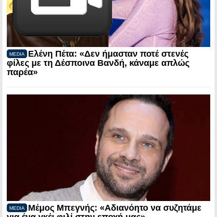
Ελένη Πέτα: «Δεν ήμασταν ποτέ στενές
MEDIA
φίλες με τη Δέσποινα Βανδή, κάναμε απλώς
παρέα»
Μέμος Μπεγνής: «Αδιανόητο να συζητάμε
MEDIA
για ένα γκέι φιλί στην εποχή μας»