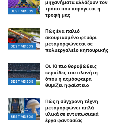
μηχανήματα αλλάζουν τον
τρόπο που παράγεται η
BEST VIDEOS
τροφή μας
Πώς ένα παλιό
σκουριασμένο φτυάρι
μεταμορφώνεται σε
BEST VIDEOS
πολυεργαλείο κηπουρικής
Οι 10 πιο θορυβώδεις
κερκίδες του πλανήτη
όπου η ατμόσφαιρα
BEST VIDEOS
θυμίζει ηφαίστειο
Πώς η σύγχρονη τέχνη
μεταμορφώνει απλά
υλικά σε εντυπωσιακά
BEST VIDEOS
έργα φαντασίας