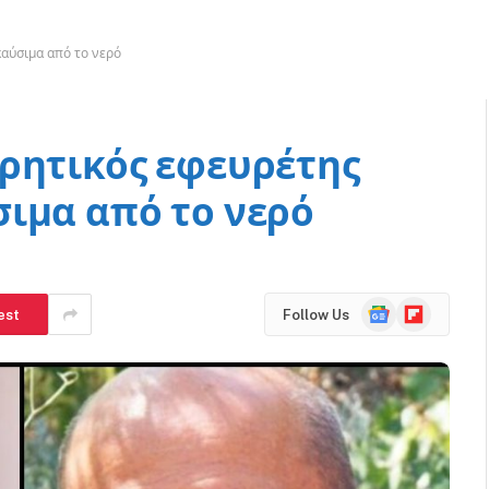
καύσιμα από το νερό
ρητικός εφευρέτης
ιμα από το νερό
Google
Flipboard
est
Follow Us
News