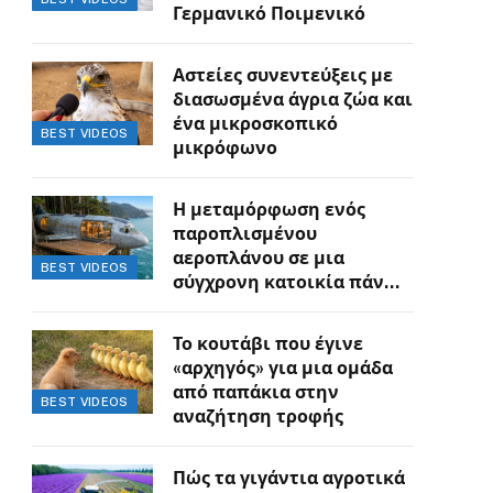
Γερμανικό Ποιμενικό
Αστείες συνεντεύξεις με
διασωσμένα άγρια ζώα και
ένα μικροσκοπικό
BEST VIDEOS
μικρόφωνο
Η μεταμόρφωση ενός
παροπλισμένου
αεροπλάνου σε μια
BEST VIDEOS
σύγχρονη κατοικία πάνω
στον γκρεμό
Το κουτάβι που έγινε
«αρχηγός» για μια ομάδα
από παπάκια στην
BEST VIDEOS
αναζήτηση τροφής
Πώς τα γιγάντια αγροτικά