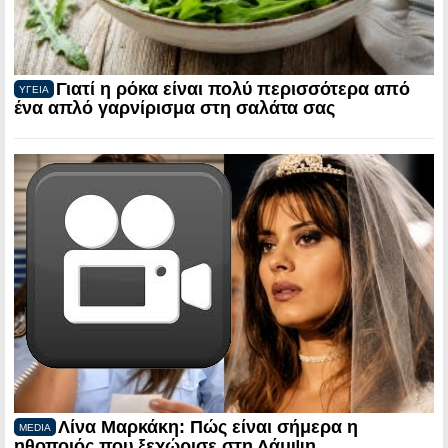
Γιατί η ρόκα είναι πολύ περισσότερα από
ΥΓΕΙΑ
ένα απλό γαρνίρισμα στη σαλάτα σας
Λίνα Μαρκάκη: Πώς είναι σήμερα η
MEDIA
ηθοποιός που ξεχώρισε στη Λάμψη