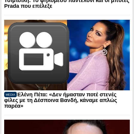
Τσιμτσιλή: Το ψηλόμεσο παντελόνι και οι μπότες
Prada που επέλεξε
Ελένη Πέτα: «Δεν ήμασταν ποτέ στενές
MEDIA
φίλες με τη Δέσποινα Βανδή, κάναμε απλώς
παρέα»