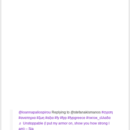
@ioannapaliospirou
Replying to @stefanakismanos
#σχεση
#αναπηρια
#ζωη
#αξια
#fy
#fyp
#fypgreece
#τικτοκ_ελλαδα
♬ Unstoppable (I put my armor on, show you how strong I
am) – Sia