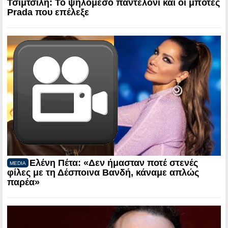
Τσιμτσιλή: Το ψηλόμεσο παντελόνι και οι μπότες
Prada που επέλεξε
Ελένη Πέτα: «Δεν ήμασταν ποτέ στενές
MEDIA
φίλες με τη Δέσποινα Βανδή, κάναμε απλώς
παρέα»