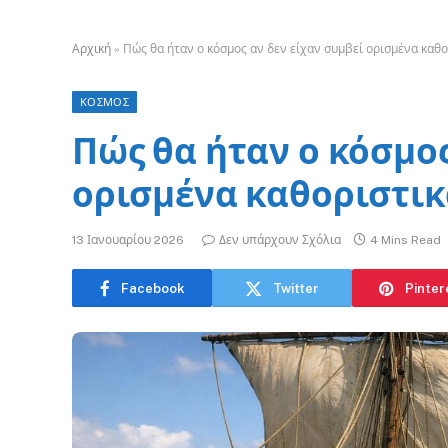
Αρχική
»
Πώς θα ήταν ο κόσμος αν δεν είχαν συμβεί ορισμένα καθο
ΚΟΣΜΟΣ
Πώς θα ήταν ο κόσμος
ορισμένα καθοριστικ
13 Ιανουαρίου 2026
Δεν υπάρχουν Σχόλια
4 Mins Read
Facebook
Twitter
Pinter