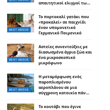
απαιτητικοί ελιγμοί των
οδηγών
Το πορτοκαλί γατάκι που
«προκαλεί» σε παιχνίδι
έναν υπομονετικό
BEST VIDEOS
Γερμανικό Ποιμενικό
Αστείες συνεντεύξεις με
διασωσμένα άγρια ζώα και
ένα μικροσκοπικό
BEST VIDEOS
μικρόφωνο
Η μεταμόρφωση ενός
παροπλισμένου
αεροπλάνου σε μια
BEST VIDEOS
σύγχρονη κατοικία πάνω
στον γκρεμό
Το κουτάβι που έγινε