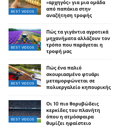
«αρχηγός» για μια ομάδα
από παπάκια στην
BEST VIDEOS
αναζήτηση τροφής
Πώς τα γιγάντια αγροτικά
μηχανήματα αλλάζουν τον
τρόπο που παράγεται η
BEST VIDEOS
τροφή μας
Πώς ένα παλιό
σκουριασμένο φτυάρι
μεταμορφώνεται σε
BEST VIDEOS
πολυεργαλείο κηπουρικής
Οι 10 πιο θορυβώδεις
κερκίδες του πλανήτη
όπου η ατμόσφαιρα
BEST VIDEOS
θυμίζει ηφαίστειο