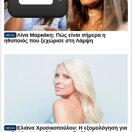
Λίνα Μαρκάκη: Πώς είναι σήμερα η
MEDIA
ηθοποιός που ξεχώρισε στη Λάμψη
Ελιάνα Χρυσικοπούλου: Η εξομολόγηση για
MEDIA