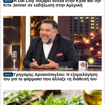
Η Dat Lilly ποζάρει δίπλα στην Kylie και την
MEDIA
Kris Jenner σε εκδήλωση στην Αμερική
Γρηγόρης Αρναούτογλου: Η εξομολόγηση
MEDIA
του για το φάρμακο που άλλαξε τη διάθεσή του