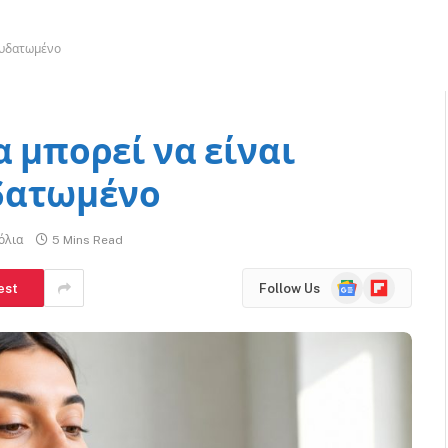
αφυδατωμένο
α μπορεί να είναι
δατωμένο
όλια
5 Mins Read
Google
Flipboard
est
Follow Us
News