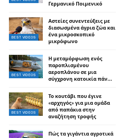
Γερμανικό Ποιμενικό
Αστείες συνεντεύξεις με
διασωσμένα άγρια ζώα και
ένα μικροσκοπικό
BEST VIDEOS
μικρόφωνο
Η μεταμόρφωση ενός
παροπλισμένου
αεροπλάνου σε μια
BEST VIDEOS
σύγχρονη κατοικία πάνω
στον γκρεμό
Το κουτάβι που έγινε
«αρχηγός» για μια ομάδα
από παπάκια στην
BEST VIDEOS
αναζήτηση τροφής
Πώς τα γιγάντια αγροτικά