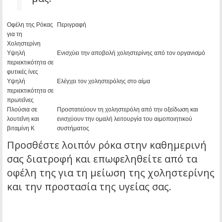
Οφέλη της Ρόκας
Περιγραφή
για τη
Χοληστερίνη
Υψηλή
Ενισχύει την αποβολή χοληστερίνης από τον οργανισμό
περιεκτικότητα σε
φυτικές ίνες
Υψηλή
Ελέγχει τον χοληστερόλης στο αίμα
περιεκτικότητα σε
πρωτεΐνες
Πλούσια σε
Προστατεύουν τη χοληστερόλη από την οξείδωση και
λουτεΐνη και
ενισχύουν την ομαλή λειτουργία του αιμοποιητικού
βιταμίνη Κ
συστήματος
Προσθέστε λοιπόν ρόκα στην καθημερινή
σας διατροφή και επωφεληθείτε από τα
οφέλη της για τη μείωση της χοληστερίνης
και την προστασία της υγείας σας.