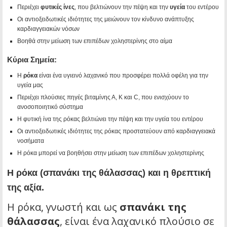
Περιέχει
φυτικές ίνες
, που βελτιώνουν την πέψη και την
υγεία
του εντέρου
Οι αντιοξειδωτικές ιδιότητες της μειώνουν τον κίνδυνο ανάπτυξης
καρδιαγγειακών νόσων
Βοηθά στην μείωση των επιπέδων χοληστερίνης στο αίμα
Κύρια Σημεία:
Η
ρόκα
είναι ένα υγιεινό λαχανικό που προσφέρει πολλά οφέλη για την
υγεία μας
Περιέχει πλούσιες πηγές βιταμίνης Α, Κ και C, που ενισχύουν το
ανοσοποιητικό σύστημα
Η φυτική ίνα της ρόκας βελτιώνει την πέψη και την υγεία του εντέρου
Οι αντιοξειδωτικές ιδιότητες της ρόκας προστατεύουν από καρδιαγγειακά
νοσήματα
Η ρόκα μπορεί να βοηθήσει στην μείωση των επιπέδων χοληστερίνης
Η ρόκα (σπανάκι της θάλασσας) και η θρεπτική
της αξία.
Η ρόκα, γνωστή και ως
σπανάκι της
θάλασσας
, είναι ένα λαχανικό πλούσιο σε