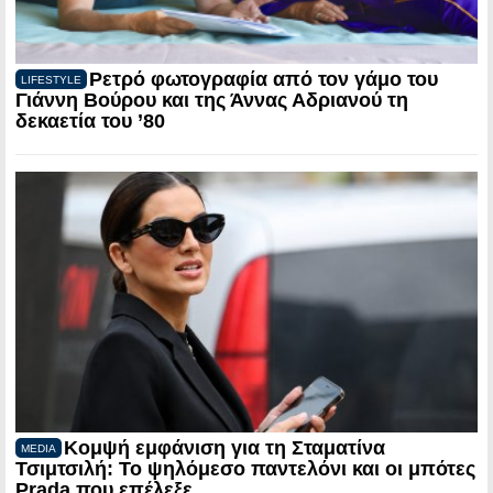
Ρετρό φωτογραφία από τον γάμο του
LIFESTYLE
Γιάννη Βούρου και της Άννας Αδριανού τη
δεκαετία του ’80
Κομψή εμφάνιση για τη Σταματίνα
MEDIA
Τσιμτσιλή: Το ψηλόμεσο παντελόνι και οι μπότες
Prada που επέλεξε