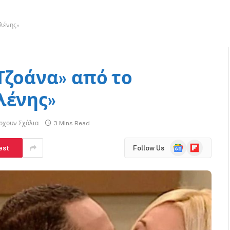
Ελένης»
Τζοάνα» από το
λένης»
ρχουν Σχόλια
3 Mins Read
Google
Flipboard
est
Follow Us
News