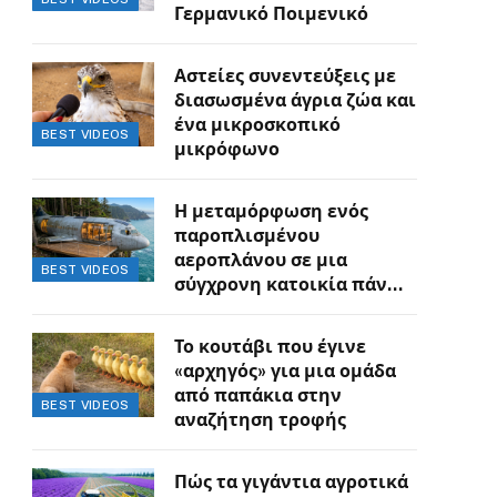
Γερμανικό Ποιμενικό
Αστείες συνεντεύξεις με
διασωσμένα άγρια ζώα και
ένα μικροσκοπικό
BEST VIDEOS
μικρόφωνο
Η μεταμόρφωση ενός
παροπλισμένου
αεροπλάνου σε μια
BEST VIDEOS
σύγχρονη κατοικία πάνω
στον γκρεμό
Το κουτάβι που έγινε
«αρχηγός» για μια ομάδα
από παπάκια στην
BEST VIDEOS
αναζήτηση τροφής
Πώς τα γιγάντια αγροτικά