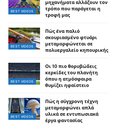
μηχανήματα αλλάζουν τον
τρόπο που παράγεται η
BEST VIDEOS
τροφή μας
Πώς ένα παλιό
σκουριασμένο φτυάρι
μεταμορφώνεται σε
BEST VIDEOS
πολυεργαλείο κηπουρικής
Οι 10 πιο θορυβώδεις
κερκίδες του πλανήτη
όπου η ατμόσφαιρα
BEST VIDEOS
θυμίζει ηφαίστειο
Πώς η σύγχρονη τέχνη
μεταμορφώνει απλά
υλικά σε εντυπωσιακά
BEST VIDEOS
έργα φαντασίας