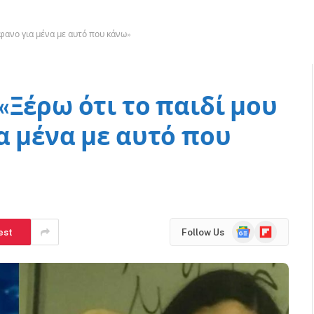
ńφανο για μένα με αυτό που κάνω»
«Ξέρω ότι το παιδί μου
α μένα με αυτό που
Google
Flipboard
est
Follow Us
News