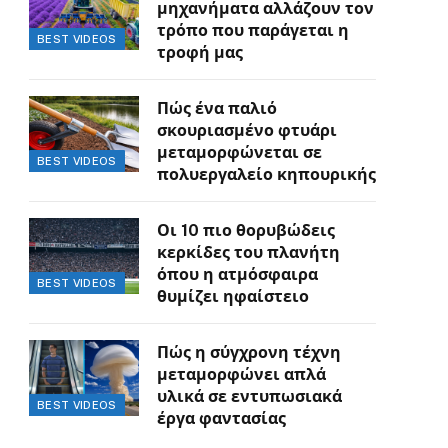
μηχανήματα αλλάζουν τον
τρόπο που παράγεται η
BEST VIDEOS
τροφή μας
Πώς ένα παλιό
σκουριασμένο φτυάρι
μεταμορφώνεται σε
BEST VIDEOS
πολυεργαλείο κηπουρικής
Οι 10 πιο θορυβώδεις
κερκίδες του πλανήτη
όπου η ατμόσφαιρα
BEST VIDEOS
θυμίζει ηφαίστειο
Πώς η σύγχρονη τέχνη
μεταμορφώνει απλά
υλικά σε εντυπωσιακά
BEST VIDEOS
έργα φαντασίας