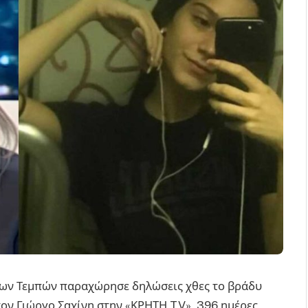
ων Τεμπών παραχώρησε δηλώσεις χθες το βράδυ
τον Γιώργο Σαχίνη στην «ΚΡΗΤΗ TV», 396 ημέρες