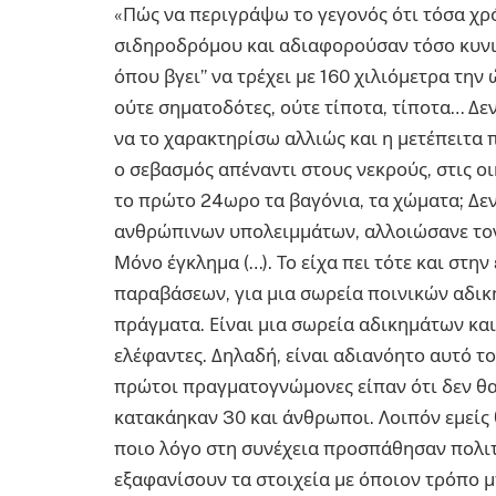
«Πώς να περιγράψω το γεγονός ότι τόσα χρ
σιδηροδρόμου και αδιαφορούσαν τόσο κυνικά
όπου βγει” να τρέχει με 160 χιλιόμετρα την 
ούτε σηματοδότες, ούτε τίποτα, τίποτα… Δ
να το χαρακτηρίσω αλλιώς και η μετέπειτα π
ο σεβασμός απέναντι στους νεκρούς, στις οι
το πρώτο 24ωρο τα βαγόνια, τα χώματα; Δε
ανθρώπινων υπολειμμάτων, αλλοιώσανε τον
Μόνο έγκλημα (…). Το είχα πει τότε και στη
παραβάσεων, για μια σωρεία ποινικών αδικη
πράγματα. Είναι μια σωρεία αδικημάτων και
ελέφαντες. Δηλαδή, είναι αδιανόητο αυτό το
πρώτοι πραγματογνώμονες είπαν ότι δεν θα
κατακάηκαν 30 και άνθρωποι. Λοιπόν εμείς θ
ποιο λόγο στη συνέχεια προσπάθησαν πολι
εξαφανίσουν τα στοιχεία με όποιον τρόπο 