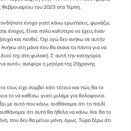
ς Φεβρουαρίου του 2023 στα Τέμπη.
ιονδήποτε ένοχο γιατί κάνω ερωτήσεις, φωνάζω,
αι ένοχος. Είναι πολύ καλύτερο να έχεις έναν
συχα και πενθεί. Όχι εγώ δεν ανήκω σε αυτήν
 Ανήκω στη μάνα που θα έκανε τα πάντα για να
διού της στη φυλακή. Σ’ αυτή την κατηγορία
για αυτό», ανέφερε η μητέρα της 20χρονης
ιτο τους είχε συμβεί κάτι τέτοιο και πώς θα το
ια το να καθίσω -γιατί μιλάμε για δολοφονία-
ει με αυτό που κάνω, αισθάνομαι ότι το παιδί
αισθάνομαι ότι αυτό θα ήθελα να κάνω. Και θα το
όνη, που δεν θα μείνω μόνη, όμως. Τώρα ξέρω ότι