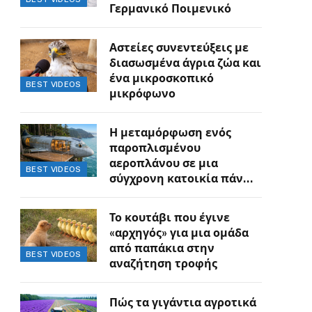
Γερμανικό Ποιμενικό
Αστείες συνεντεύξεις με
διασωσμένα άγρια ζώα και
ένα μικροσκοπικό
BEST VIDEOS
μικρόφωνο
Η μεταμόρφωση ενός
παροπλισμένου
αεροπλάνου σε μια
BEST VIDEOS
σύγχρονη κατοικία πάνω
στον γκρεμό
Το κουτάβι που έγινε
«αρχηγός» για μια ομάδα
από παπάκια στην
BEST VIDEOS
αναζήτηση τροφής
Πώς τα γιγάντια αγροτικά