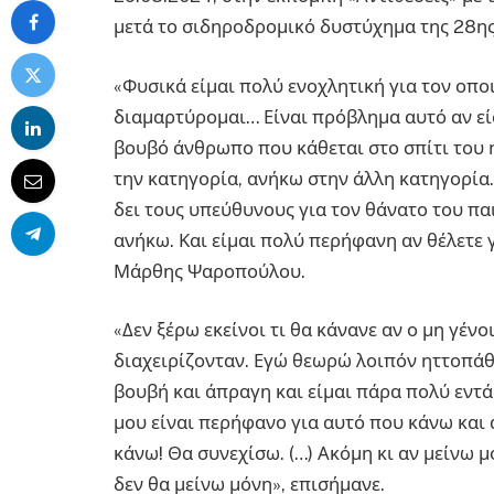
μετά το σιδηροδρομικό δυστύχημα της 28η
«Φυσικά είμαι πολύ ενοχλητική για τον οπο
διαμαρτύρομαι… Είναι πρόβλημα αυτό αν είσ
βουβό άνθρωπο που κάθεται στο σπίτι του ή
την κατηγορία, ανήκω στην άλλη κατηγορία.
δει τους υπεύθυνους για τον θάνατο του παι
ανήκω. Και είμαι πολύ περήφανη αν θέλετε 
Μάρθης Ψαροπούλου.
«Δεν ξέρω εκείνοι τι θα κάνανε αν ο μη γένο
διαχειρίζονταν. Εγώ θεωρώ λοιπόν ηττοπάθε
βουβή και άπραγη και είμαι πάρα πολύ εντάξ
μου είναι περήφανο για αυτό που κάνω και 
κάνω! Θα συνεχίσω. (…) Ακόμη κι αν μείνω μ
δεν θα μείνω μόνη», επισήμανε.