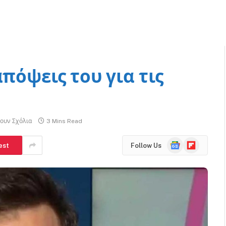
απόψεις του για τις
ουν Σχόλια
3 Mins Read
Google
Flipboard
est
Follow Us
News