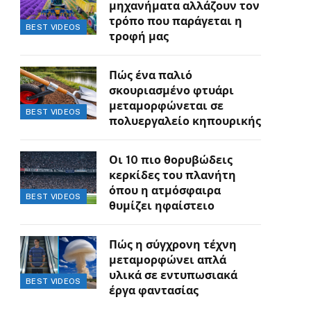
μηχανήματα αλλάζουν τον
τρόπο που παράγεται η
BEST VIDEOS
τροφή μας
Πώς ένα παλιό
σκουριασμένο φτυάρι
μεταμορφώνεται σε
BEST VIDEOS
πολυεργαλείο κηπουρικής
Οι 10 πιο θορυβώδεις
κερκίδες του πλανήτη
όπου η ατμόσφαιρα
BEST VIDEOS
θυμίζει ηφαίστειο
Πώς η σύγχρονη τέχνη
μεταμορφώνει απλά
υλικά σε εντυπωσιακά
BEST VIDEOS
έργα φαντασίας