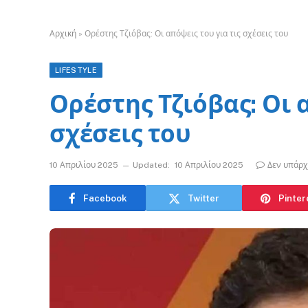
Αρχική
»
Ορέστης Τζιόβας: Οι απόψεις του για τις σχέσεις του
LIFESTYLE
Ορέστης Τζιόβας: Οι 
σχέσεις του
10 Απριλίου 2025
Updated:
10 Απριλίου 2025
Δεν υπάρχ
Facebook
Twitter
Pinter