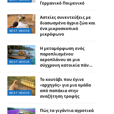
Γερμανικό Ποιμενικό
Αστείες συνεντεύξεις με
διασωσμένα άγρια ζώα και
ένα μικροσκοπικό
BEST VIDEOS
μικρόφωνο
Η μεταμόρφωση ενός
παροπλισμένου
αεροπλάνου σε μια
BEST VIDEOS
σύγχρονη κατοικία πάνω
στον γκρεμό
Το κουτάβι που έγινε
«αρχηγός» για μια ομάδα
από παπάκια στην
BEST VIDEOS
αναζήτηση τροφής
Πώς τα γιγάντια αγροτικά