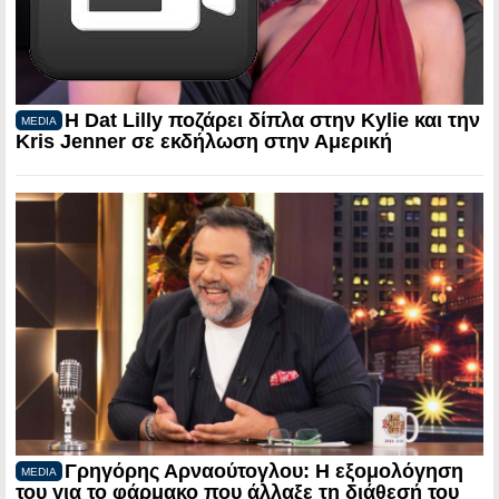
Η Dat Lilly ποζάρει δίπλα στην Kylie και την
MEDIA
Kris Jenner σε εκδήλωση στην Αμερική
Γρηγόρης Αρναούτογλου: Η εξομολόγηση
MEDIA
του για το φάρμακο που άλλαξε τη διάθεσή του