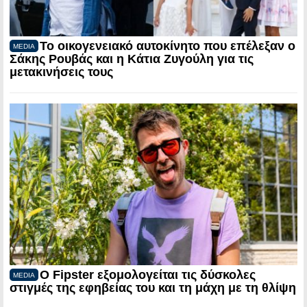
Το οικογενειακό αυτοκίνητο που επέλεξαν ο
MEDIA
Σάκης Ρουβάς και η Κάτια Ζυγούλη για τις
μετακινήσεις τους
Ο Fipster εξομολογείται τις δύσκολες
MEDIA
στιγμές της εφηβείας του και τη μάχη με τη θλίψη