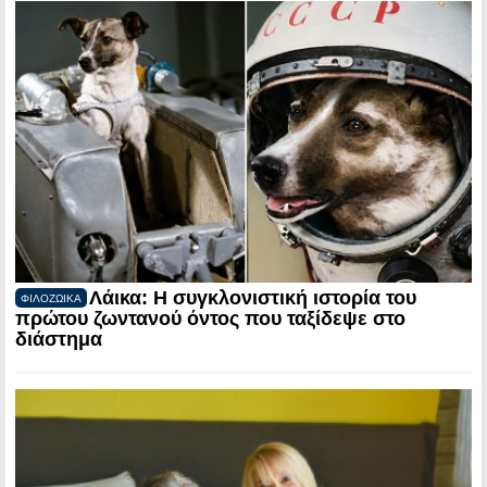
Λάικα: Η συγκλονιστική ιστορία του
ΦΙΛΟΖΩΙΚΑ
πρώτου ζωντανού όντος που ταξίδεψε στο
διάστημα