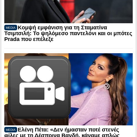
Κομψή εμφάνιση για τη Σταματίνα
MEDIA
Τσιμτσιλή: Το ψηλόμεσο παντελόνι και οι μπότες
Prada που επέλεξε
Ελένη Πέτα: «Δεν ήμασταν ποτέ στενές
MEDIA
φίλες με τη Δέσποινα Βανδή, κάναμε απλώς