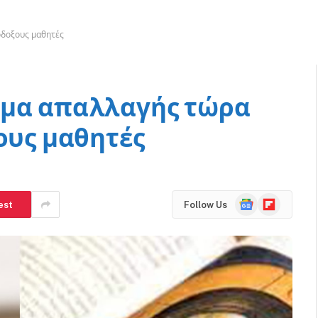
όδοξους μαθητές
ωμα απαλλαγής τώρα
ους μαθητές
Google
Flipboard
est
Follow Us
News