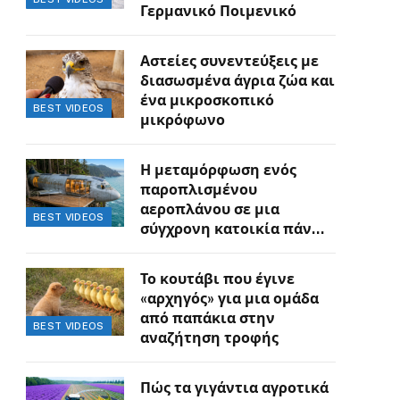
Γερμανικό Ποιμενικό
Αστείες συνεντεύξεις με
διασωσμένα άγρια ζώα και
ένα μικροσκοπικό
BEST VIDEOS
μικρόφωνο
Η μεταμόρφωση ενός
παροπλισμένου
αεροπλάνου σε μια
BEST VIDEOS
σύγχρονη κατοικία πάνω
στον γκρεμό
Το κουτάβι που έγινε
«αρχηγός» για μια ομάδα
από παπάκια στην
BEST VIDEOS
αναζήτηση τροφής
Πώς τα γιγάντια αγροτικά