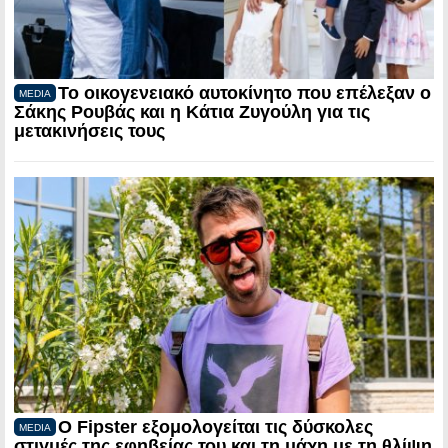
Το οικογενειακό αυτοκίνητο που επέλεξαν ο
MEDIA
Σάκης Ρουβάς και η Κάτια Ζυγούλη για τις
μετακινήσεις τους
Ο Fipster εξομολογείται τις δύσκολες
MEDIA
στιγμές της εφηβείας του και τη μάχη με τη θλίψη