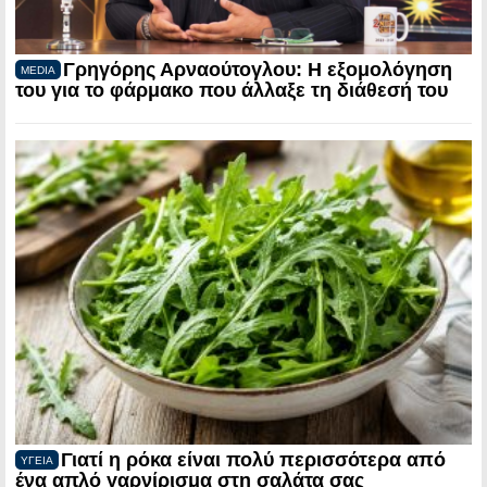
Γρηγόρης Αρναούτογλου: Η εξομολόγηση
MEDIA
του για το φάρμακο που άλλαξε τη διάθεσή του
Γιατί η ρόκα είναι πολύ περισσότερα από
ΥΓΕΙΑ
ένα απλό γαρνίρισμα στη σαλάτα σας