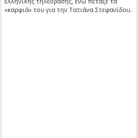
ελληνικής τηλεόρασης, ενώ πέταξε τα
«καρφιά» του για την Τατιάνα Στεφανίδου.