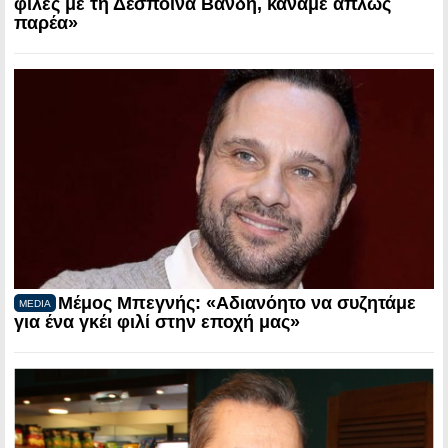
φίλες με τη Δέσποινα Βανδή, κάναμε απλώς
παρέα»
Μέμος Μπεγνής: «Αδιανόητο να συζητάμε
MEDIA
για ένα γκέι φιλί στην εποχή μας»